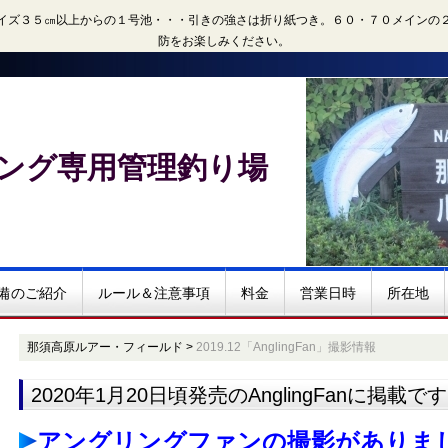
イズ３５㎝以上からの１号池・・・引きの強さは折り紙つき。６０・７０メインの
防をお楽しみください。
ング専用管理釣り場
備のご紹介
ルール＆注意事項
料金
営業日時
所在地
那須高原ルアー・フィールド
>
2019.12「AnglingFan」撮影情報
2020年1月20日頃発売のAnglingFanに掲載です
アングリングファンの撮影がありました(20