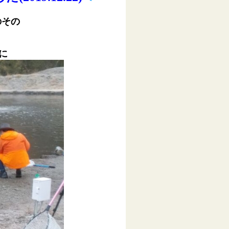
のその
に