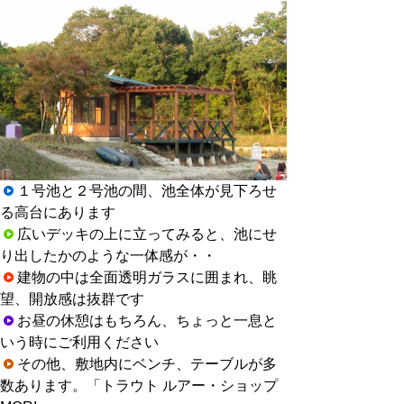
１号池と２号池の間、池全体が見下ろせ
る高台にあります
広いデッキの上に立ってみると、池にせ
り出したかのような一体感が・・
建物の中は全面透明ガラスに囲まれ、眺
望、開放感は抜群です
お昼の休憩はもちろん、ちょっと一息と
いう時にご利用ください
その他、
敷地内にベンチ、テーブルが多
数あります。「
トラウト ルアー・ショップ