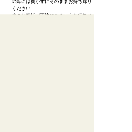
の際には捌かずにそのままお持ち帰り
ください
他のお客様が不快になるような行為は
お慎みください
ルールを守っていただけない場合、不
正・不法行為があった場合、当フィー
ルドの
スタッフの指
示に従わない場合
にはご退場いただきます
この場合、施設利用料金およびレンタ
ル料金の返戻はいたしかねますのでご
了承
ください
＊ルールは追加、削除、変更する
場合があります。その場合はすみや
かにH.P.上でお知らせします。
赤字部分について追加、文言の修正を行い
ました ２００９・１０・１