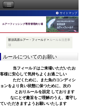
サイトマップ
ルアーフィッシング専用管理釣り場
那須高原ルアー・フィールド
>
ルール＆注意事
項
ルールについてのお願い
当フィールドはご来場いただいたお
客様に安心して気持ちよく
お過ごし
い
ただくために、また魚のコンディシ
ョンをより良い状態に保つために、次の
とおりルール
を設定
し
ております
なにとぞ趣旨をご理解のうえ、
遵守し
ていただきますようお願いいたします